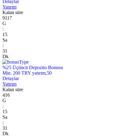
Detaylar
Yatırım
Kalan süre
9117
G
:
15
Sa
:
31
Dk
%25 Üçüncü Depozito Bonusu
Min. 200 TRY yatırım,50
Detaylar
Yatırım
Kalan süre
416
G
:
15
Sa
:
31
Dk