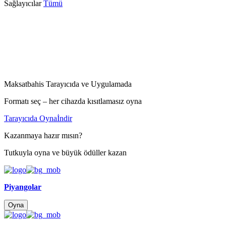
Sağlayıcılar
Tümü
Maksatbahis Tarayıcıda ve Uygulamada
Formatı seç – her cihazda kısıtlamasız oyna
Tarayıcıda Oyna
İndir
Kazanmaya hazır mısın?
Tutkuyla oyna ve büyük ödüller kazan
Piyangolar
Oyna