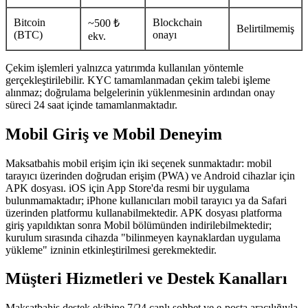
Bitcoin
Blockchain
~500 ₺
Belirtilmemiş
(BTC)
onayı
ekv.
Çekim işlemleri yalnızca yatırımda kullanılan yöntemle
gerçekleştirilebilir. KYC tamamlanmadan çekim talebi işleme
alınmaz; doğrulama belgelerinin yüklenmesinin ardından onay
süreci 24 saat içinde tamamlanmaktadır.
Mobil Giriş ve Mobil Deneyim
Maksatbahis mobil erişim için iki seçenek sunmaktadır: mobil
tarayıcı üzerinden doğrudan erişim (PWA) ve Android cihazlar için
APK dosyası. iOS için App Store'da resmi bir uygulama
bulunmamaktadır; iPhone kullanıcıları mobil tarayıcı ya da Safari
üzerinden platformu kullanabilmektedir. APK dosyası platforma
giriş yapıldıktan sonra Mobil bölümünden indirilebilmektedir;
kurulum sırasında cihazda "bilinmeyen kaynaklardan uygulama
yükleme" izninin etkinleştirilmesi gerekmektedir.
Müşteri Hizmetleri ve Destek Kanalları
Maksatbahis destek ekibine 7/24 canlı sohbet ve e-posta aracılığıyla