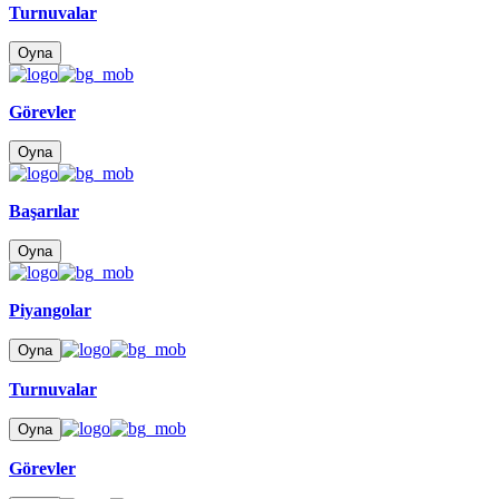
Turnuvalar
Oyna
Görevler
Oyna
Başarılar
Oyna
Piyangolar
Oyna
Turnuvalar
Oyna
Görevler