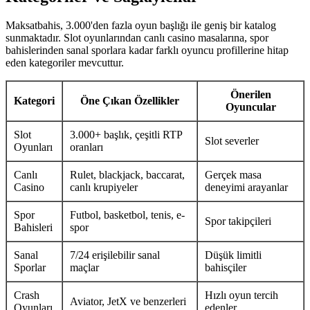
Maksatbahis, 3.000'den fazla oyun başlığı ile geniş bir katalog
sunmaktadır. Slot oyunlarından canlı casino masalarına, spor
bahislerinden sanal sporlara kadar farklı oyuncu profillerine hitap
eden kategoriler mevcuttur.
Önerilen
Kategori
Öne Çıkan Özellikler
Oyuncular
Slot
3.000+ başlık, çeşitli RTP
Slot severler
Oyunları
oranları
Canlı
Rulet, blackjack, baccarat,
Gerçek masa
Casino
canlı krupiyeler
deneyimi arayanlar
Spor
Futbol, basketbol, tenis, e-
Spor takipçileri
Bahisleri
spor
Sanal
7/24 erişilebilir sanal
Düşük limitli
Sporlar
maçlar
bahisçiler
Crash
Hızlı oyun tercih
Aviator, JetX ve benzerleri
Oyunları
edenler