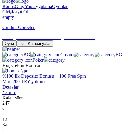
Bonus
Giriş Yap
Uygulama
Oyunlar
Giriş
Kayıt Ol
empty
Günlük Görevler
Basit görevleri tamamla ve her gün bonus kazan!
Oyna
Tüm Kampanyalar
Casino
Poker
Hoş Geldin Bonusu
%100 İlk Depozito Bonusu + 100 Free Spin
Min. 200 TRY yatırım
Detaylar
Yatırım
Kalan süre
247
G
:
12
Sa
: