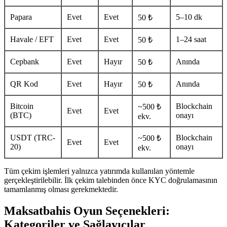
Papara
Evet
Evet
5–10 dk
50 ₺
Havale / EFT
Evet
Evet
1–24 saat
50 ₺
Cepbank
Evet
Hayır
Anında
50 ₺
QR Kod
Evet
Hayır
Anında
50 ₺
Bitcoin
Blockchain
~500 ₺
Evet
Evet
(BTC)
onayı
ekv.
USDT (TRC-
Blockchain
~500 ₺
Evet
Evet
20)
onayı
ekv.
Tüm çekim işlemleri yalnızca yatırımda kullanılan yöntemle
gerçekleştirilebilir. İlk çekim talebinden önce KYC doğrulamasının
tamamlanmış olması gerekmektedir.
Maksatbahis Oyun Seçenekleri:
Kategoriler ve Sağlayıcılar