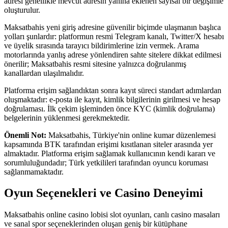
adresi genellikle mevcut adresin yanına eklenen sayısal bir değişimle
oluşturulur.
Maksatbahis yeni giriş adresine güvenilir biçimde ulaşmanın başlıca
yolları şunlardır: platformun resmi Telegram kanalı, Twitter/X hesabı
ve üyelik sırasında tarayıcı bildirimlerine izin vermek. Arama
motorlarında yanlış adrese yönlendiren sahte sitelere dikkat edilmesi
önerilir; Maksatbahis resmi sitesine yalnızca doğrulanmış
kanallardan ulaşılmalıdır.
Platforma erişim sağlandıktan sonra kayıt süreci standart adımlardan
oluşmaktadır: e-posta ile kayıt, kimlik bilgilerinin girilmesi ve hesap
doğrulaması. İlk çekim işleminden önce KYC (kimlik doğrulama)
belgelerinin yüklenmesi gerekmektedir.
Önemli Not:
Maksatbahis, Türkiye'nin online kumar düzenlemesi
kapsamında BTK tarafından erişimi kısıtlanan siteler arasında yer
almaktadır. Platforma erişim sağlamak kullanıcının kendi kararı ve
sorumluluğundadır; Türk yetkilileri tarafından oyuncu koruması
sağlanmamaktadır.
Oyun Seçenekleri ve Casino Deneyimi
Maksatbahis online casino lobisi slot oyunları, canlı casino masaları
ve sanal spor seçeneklerinden oluşan geniş bir kütüphane