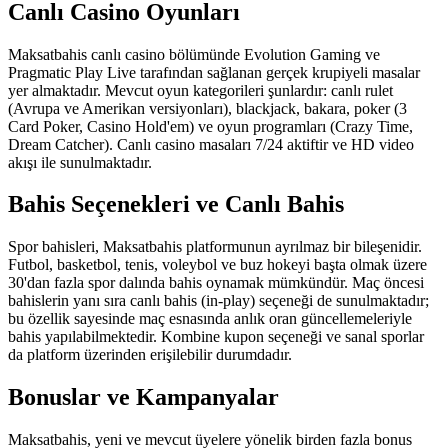
Canlı Casino Oyunları
Maksatbahis canlı casino bölümünde Evolution Gaming ve
Pragmatic Play Live tarafından sağlanan gerçek krupiyeli masalar
yer almaktadır. Mevcut oyun kategorileri şunlardır: canlı rulet
(Avrupa ve Amerikan versiyonları), blackjack, bakara, poker (3
Card Poker, Casino Hold'em) ve oyun programları (Crazy Time,
Dream Catcher). Canlı casino masaları 7/24 aktiftir ve HD video
akışı ile sunulmaktadır.
Bahis Seçenekleri ve Canlı Bahis
Spor bahisleri, Maksatbahis platformunun ayrılmaz bir bileşenidir.
Futbol, basketbol, tenis, voleybol ve buz hokeyi başta olmak üzere
30'dan fazla spor dalında bahis oynamak mümkündür. Maç öncesi
bahislerin yanı sıra canlı bahis (in-play) seçeneği de sunulmaktadır;
bu özellik sayesinde maç esnasında anlık oran güncellemeleriyle
bahis yapılabilmektedir. Kombine kupon seçeneği ve sanal sporlar
da platform üzerinden erişilebilir durumdadır.
Bonuslar ve Kampanyalar
Maksatbahis, yeni ve mevcut üyelere yönelik birden fazla bonus