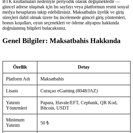
BTK kısıtlamaları nedeniyle periyodik olarak değişmektedir —
güncel adrese ulaşmak için bu sayfayı veya platformun resmi sosyal
medya hesaplarını takip edebilirsiniz. Maksatbahis üyelik ve giriş
süreçleri dahil olmak üzere bu incelemede güncel giriş yöntemleri,
bonus koşulları, oyun seçenekleri ve ödeme altyapısı hakkında
doğrulanmış bilgileri bulacaksınız.
Genel Bilgiler: Maksatbahis Hakkında
Özellik
Detay
Platform Adı
Maksatbahis
Lisans
Curaçao eGaming (8048/JAZ)
Yatırım
Papara, Havale/EFT, Cepbank, QR Kod,
Yöntemleri
Bitcoin, USDT
Minimum
50 ₺
Yatırım