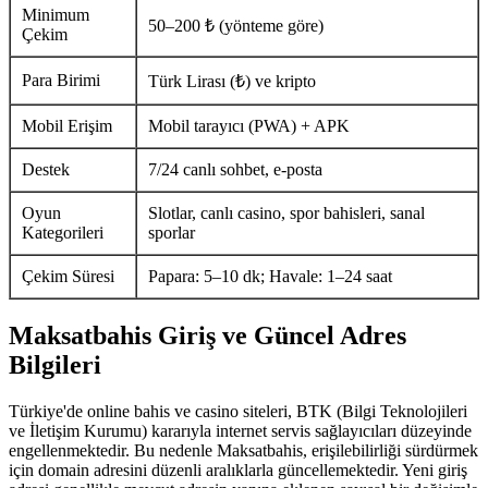
Minimum
50–200 ₺ (yönteme göre)
Çekim
Para Birimi
Türk Lirası (₺) ve kripto
Mobil Erişim
Mobil tarayıcı (PWA) + APK
Destek
7/24 canlı sohbet, e-posta
Oyun
Slotlar, canlı casino, spor bahisleri, sanal
Kategorileri
sporlar
Çekim Süresi
Papara: 5–10 dk; Havale: 1–24 saat
Maksatbahis Giriş ve Güncel Adres
Bilgileri
Türkiye'de online bahis ve casino siteleri, BTK (Bilgi Teknolojileri
ve İletişim Kurumu) kararıyla internet servis sağlayıcıları düzeyinde
engellenmektedir. Bu nedenle Maksatbahis, erişilebilirliği sürdürmek
için domain adresini düzenli aralıklarla güncellemektedir. Yeni giriş